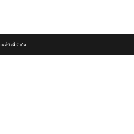
์บิวตี้ จำกัด