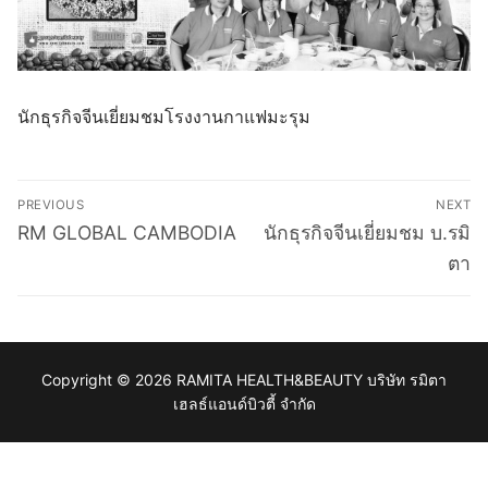
นักธุรกิจจีนเยี่ยมชมโรงงานกาแฟมะรุม
Post
PREVIOUS
NEXT
navigation
Previous
Next
RM GLOBAL CAMBODIA
นักธุรกิจจีนเยี่ยมชม บ.รมิ
post:
post:
ตา
Copyright © 2026 RAMITA HEALTH&BEAUTY บริษัท รมิตา
เฮลธ์แอนด์บิวตี้ จำกัด