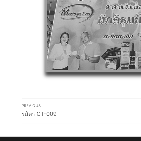
Post
PREVIOUS
Previous
navigation
รมิตา CT-009
post: