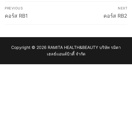
Post
PREVIOUS
NEXT
navigation
Previous
Next
คอร์ส RB1
คอร์ส RB2
post:
post:
Copyright © 2026 RAMITA HEALTH&BEAUTY บริษัท รมิตา
เฮลธ์แอนด์บิวตี้ จำกัด