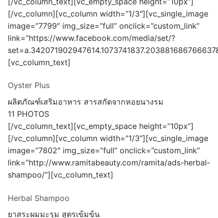
[/vc_column_text][vc_empty_space height=”10px”]
[/vc_column][vc_column width=”1/3″][vc_single_image
image=”7799″ img_size=”full” onclick=”custom_link”
link=”https://www.facebook.com/media/set/?
set=a.342071902947614.1073741837.203881686766637
[vc_column_text]
Oyster Plus
ผลิตภัณฑ์เสริมอาหาร สารสกัดจากหอยนางรม
11 PHOTOS
[/vc_column_text][vc_empty_space height=”10px”]
[/vc_column][vc_column width=”1/3″][vc_single_image
image=”7802″ img_size=”full” onclick=”custom_link”
link=”http://www.ramitabeauty.com/ramita/ads-herbal-
shampoo/”][vc_column_text]
Herbal Shampoo
ยาสระผมมะรุม สูตรเข้มข้น