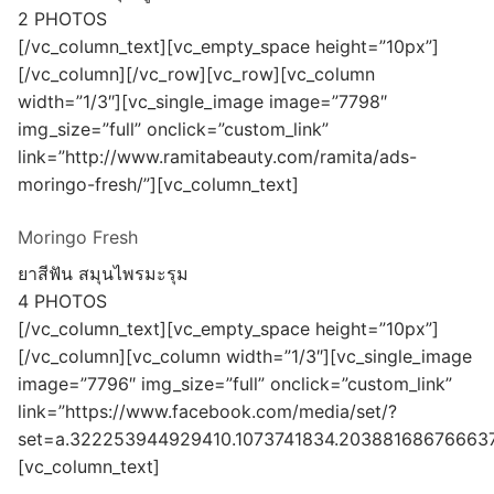
2 PHOTOS
[/vc_column_text][vc_empty_space height=”10px”]
[/vc_column][/vc_row][vc_row][vc_column
width=”1/3″][vc_single_image image=”7798″
img_size=”full” onclick=”custom_link”
link=”http://www.ramitabeauty.com/ramita/ads-
moringo-fresh/”][vc_column_text]
Moringo Fresh
ยาสีฟัน สมุนไพรมะรุม
4 PHOTOS
[/vc_column_text][vc_empty_space height=”10px”]
[/vc_column][vc_column width=”1/3″][vc_single_image
image=”7796″ img_size=”full” onclick=”custom_link”
link=”https://www.facebook.com/media/set/?
set=a.322253944929410.1073741834.203881686766637
[vc_column_text]