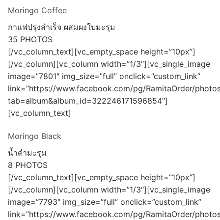
Moringo Coffee
กาแฟปรุงสำเร็จ ผสมผงใบมะรุม
35 PHOTOS
[/vc_column_text][vc_empty_space height=”10px”]
[/vc_column][vc_column width=”1/3″][vc_single_image
image=”7801″ img_size=”full” onclick=”custom_link”
link=”https://www.facebook.com/pg/RamitaOrder/photos
tab=album&album_id=322246171596854″]
[vc_column_text]
Moringo Black
น้ำดำมะรุม
8 PHOTOS
[/vc_column_text][vc_empty_space height=”10px”]
[/vc_column][vc_column width=”1/3″][vc_single_image
image=”7793″ img_size=”full” onclick=”custom_link”
link=”https://www.facebook.com/pg/RamitaOrder/photos