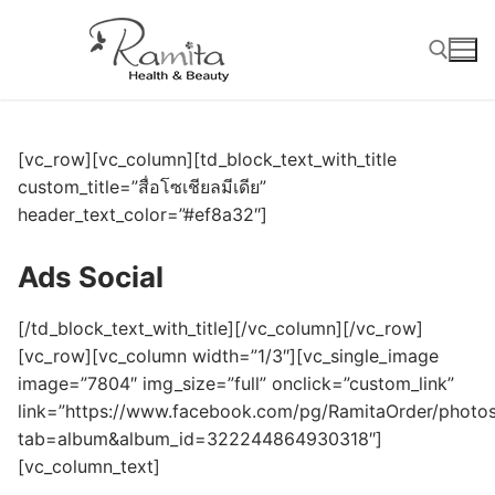
Skip
to
content
Search for:
[vc_row][vc_column][td_block_text_with_title
custom_title=”สื่อโซเชียลมีเดีย”
header_text_color=”#ef8a32″]
Ads Social
[/td_block_text_with_title][/vc_column][/vc_row]
[vc_row][vc_column width=”1/3″][vc_single_image
image=”7804″ img_size=”full” onclick=”custom_link”
link=”https://www.facebook.com/pg/RamitaOrder/photos
tab=album&album_id=322244864930318″]
[vc_column_text]