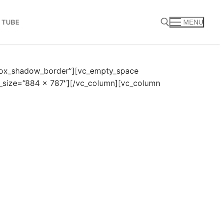
 TUBE
MENU
Search for:
_box_shadow_border”][vc_empty_space
_size=”884 × 787″][/vc_column][vc_column