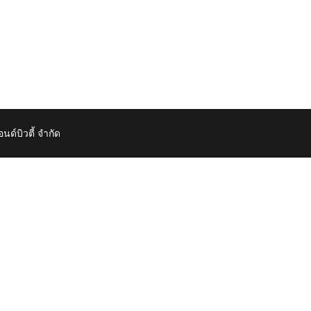
์บิวตี้ จำกัด