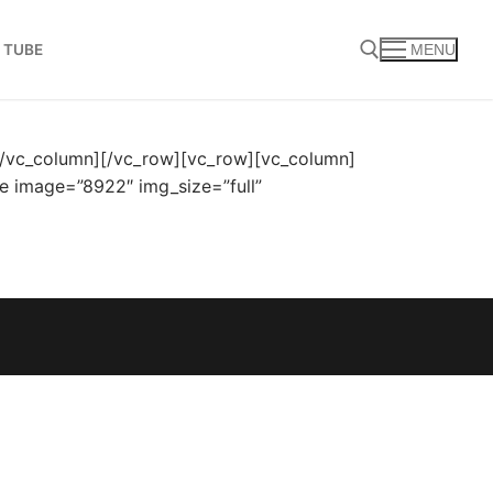
 TUBE
MENU
Search for:
[/vc_column][/vc_row][vc_row][vc_column]
e image=”8922″ img_size=”full”