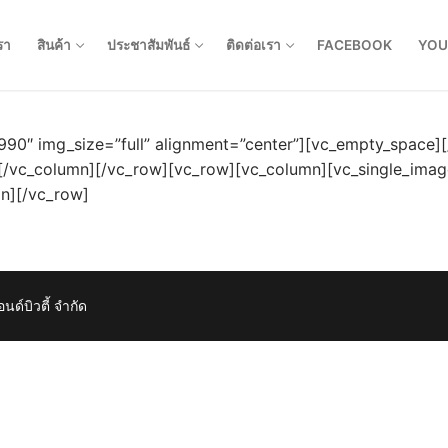
รา
สินค้า
ประชาสัมพันธ์
ติดต่อเรา
FACEBOOK
YOU
90″ img_size=”full” alignment=”center”][vc_empty_space]
[/vc_column][/vc_row][vc_row][vc_column][vc_single_imag
n][/vc_row]
์บิวตี้ จำกัด