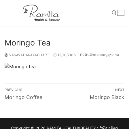
Skip
to
content
Search for:
Moringo Tea
VASAVAT ARAYACHART
12/10/2015
สินค้าหมวดหมู่สุขภาพ
Post
PREVIOUS
NEXT
navigation
Previous
Next
Moringo Coffee
Moringo Black
post:
post:
Copyright © 2026 RAMITA HEALTH&BEAUTY บริษัท รมิตา